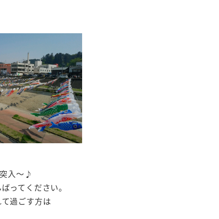
休突入～♪
んばってください。
れて過ごす方は