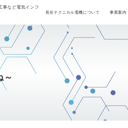
工事など電気インフ
長谷テクニカル電機について
事業案内
ね～