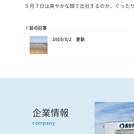
５月７日は爽やかな顔で出社するのか、ぐったり
前の記事
投
2015/5/2 更新
稿
ナ
ビ
ゲ
ー
シ
ョ
企業情報
ン
company