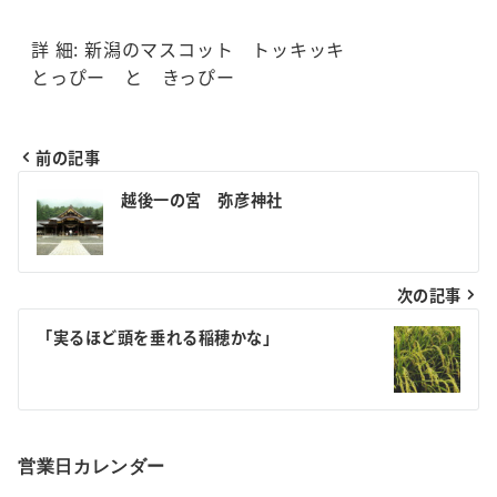
詳 細: 新潟のマスコット トッキッキ
とっぴー と きっぴー
前の記事
投
越後一の宮 弥彦神社
稿
ナ
次の記事
ビ
ゲ
「実るほど頭を垂れる稲穂かな」
ー
シ
ョ
営業日カレンダー
ン