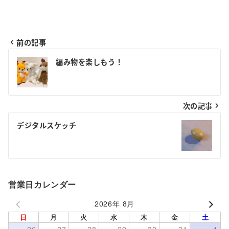
前の記事
投
編み物を楽しもう！
稿
ナ
次の記事
ビ
ゲ
デジタルスケッチ
ー
シ
ョ
営業日カレンダー
ン
2026年 8月
日
月
火
水
木
金
土
26
27
28
29
30
31
1